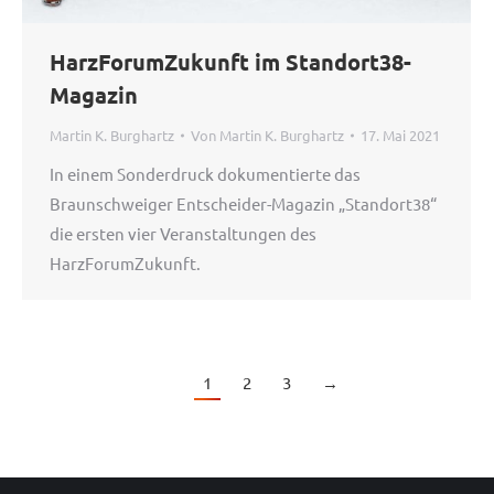
HarzForumZukunft im Standort38-
Magazin
Martin K. Burghartz
Von
Martin K. Burghartz
17. Mai 2021
In einem Sonderdruck dokumentierte das
Braunschweiger Entscheider-Magazin „Standort38“
die ersten vier Veranstaltungen des
HarzForumZukunft.
1
2
3
→