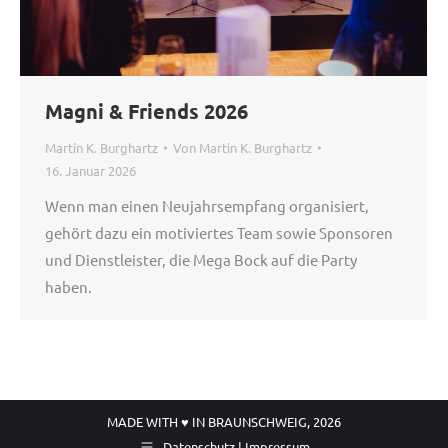
Magni & Friends 2026
Martin K. Burghartz
Von
Martin K. Burghartz
16. Januar 2026
Wenn man einen Neujahrsempfang organisiert,
gehört dazu ein motiviertes Team sowie Sponsoren
und Dienstleister, die Mega Bock auf die Party
haben.
MADE WITH ♥ IN BRAUNSCHWEIG, 2026
Datenschutz | Impressum