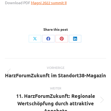
Download PDF
Magni 2022 summit II
Share this post
Auf
Auf
Auf
Auf
X
Facebook
Pinterest
LinkedIn
teilen
teilen
teilen
teilen
Beitragsnavigation
VORHERIGE
HarzForumZukunft im Standort38-Magazin
Vorheriger
Beitrag:
WEITER
11. HarzForumZukunft: Regionale
Wertschöpfung durch attraktive
Nächster
Beitrag:
Angebote