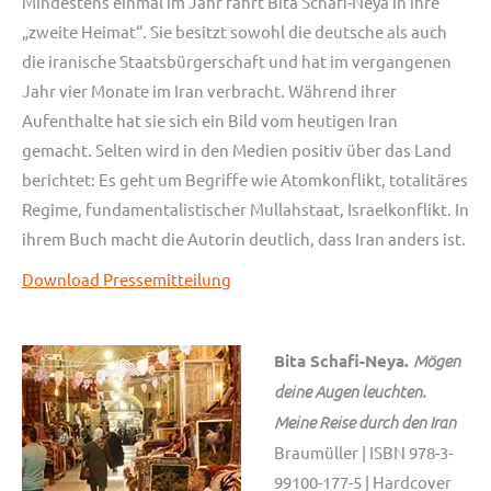
Mindestens einmal im Jahr fährt Bita Schafi-Neya in ihre
„zweite Heimat“. Sie besitzt sowohl die deutsche als auch
die iranische Staatsbürgerschaft und hat im vergangenen
Jahr vier Monate im Iran verbracht. Während ihrer
Aufenthalte hat sie sich ein Bild vom heutigen Iran
gemacht. Selten wird in den Medien positiv über das Land
berichtet: Es geht um Begriffe wie Atomkonflikt, totalitäres
Regime, fundamentalistischer Mullahstaat, Israelkonflikt. In
ihrem Buch macht die Autorin deutlich, dass Iran anders ist.
Download Pressemitteilung
Bita Schafi-Neya.
Mögen
deine Augen leuchten.
Meine Reise durch den Iran
Braumüller | ISBN 978-3-
99100-177-5 | Hardcover