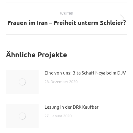
teilen
teilen
teilen
teilen
Beitragsnavigation
WEITER
Frauen im Iran – Freiheit unterm Schleier?
Nächster
Beitrag:
Ähnliche Projekte
Eine von uns: Bita Schafi-Neya beim DJV
28. Dezember 2020
Lesung in der DRK Kaufbar
27. Januar 2020