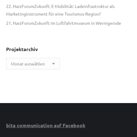
22. HarzForumZukunft: E-Mobilität: Ladeinfrastruktur als
Marketinginstrument für eine Tourismus-Region?
21. HarzForumZukunft im Luftfahrtmuseum in Wernigerode
Projektarchiv
Projektarchiv
bita communication auf Facebook