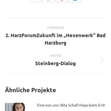
Auf
Auf
Auf
Auf
X
Facebook
Pinterest
LinkedIn
teilen
teilen
teilen
teilen
Beitragsnavigation
VORHERIGE
2. HarzForumZukunft im „Hexenwerk“ Bad
Vorheriger
Harzburg
Beitrag:
WEITER
Steinberg-Dialog
Nächster
Beitrag:
Ähnliche Projekte
Eine von uns: Bita Schafi-Neya beim DJV