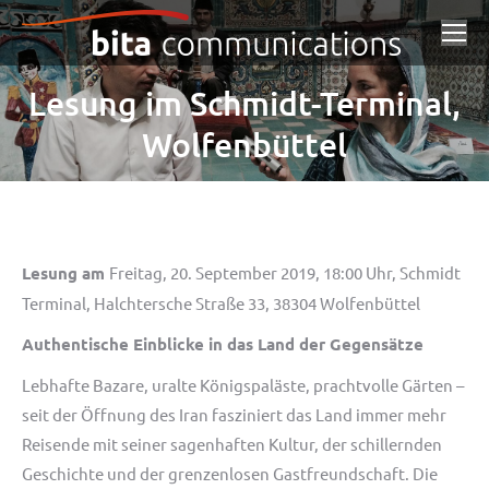
Lesung im Schmidt-Terminal,
Wolfenbüttel
Lesung am
Freitag, 20. September 2019, 18:00 Uhr, Schmidt
Terminal, Halchtersche Straße 33, 38304 Wolfenbüttel
Authentische Einblicke in das Land der Gegensätze
Lebhafte Bazare, uralte Königspaläste, prachtvolle Gärten –
seit der Öffnung des Iran fasziniert das Land immer mehr
Reisende mit seiner sagenhaften Kultur, der schillernden
Geschichte und der grenzenlosen Gastfreundschaft. Die